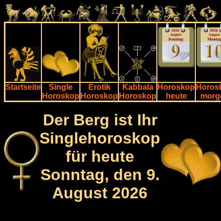
Startseite
Single
Erotik
Kabbala
Horoskop
Horos
Horoskop
Horoskop
Horoskop
heute
morg
Der Berg ist Ihr
Singlehoroskop
für heute
Sonntag, den 9.
August 2026