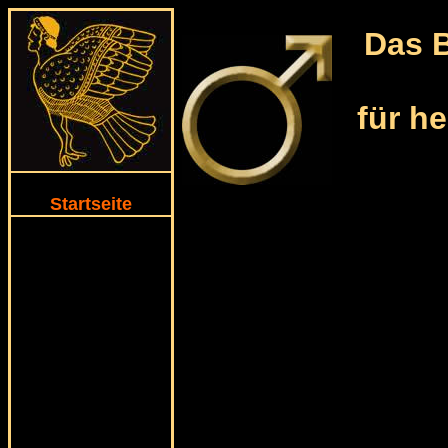
Das B
für h
Startseite