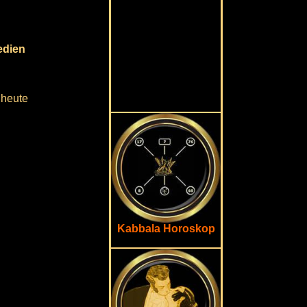
edien
 heute
Kabbala Horoskop