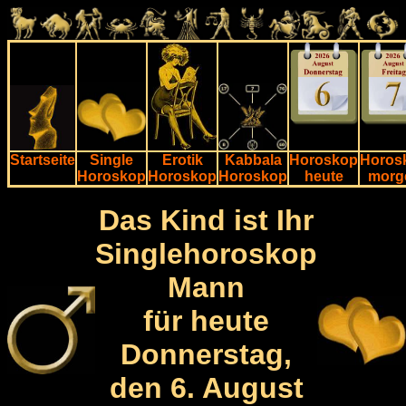
Startseite
Single
Erotik
Kabbala
Horoskop
Horos
Horoskop
Horoskop
Horoskop
heute
morg
Das Kind ist Ihr
Singlehoroskop
Mann
für heute
Donnerstag,
den 6. August