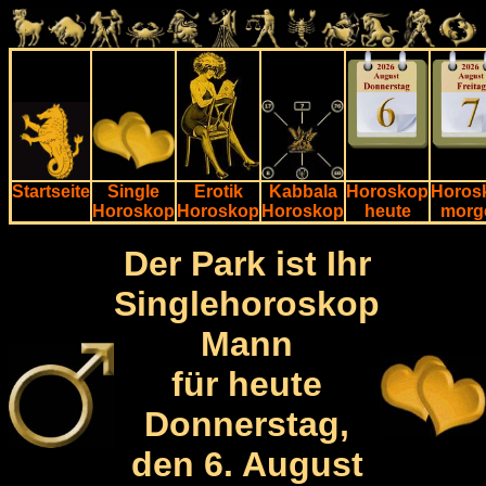
Startseite
Single
Erotik
Kabbala
Horoskop
Horos
Horoskop
Horoskop
Horoskop
heute
morg
Der Park ist Ihr
Singlehoroskop
Mann
für heute
Donnerstag,
den 6. August