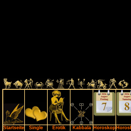
Startseite
Single
Erotik
Kabbala
Horoskop
Horos