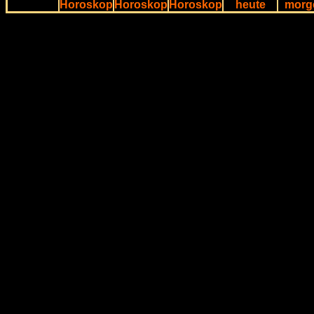
Horoskop
Horoskop
Horoskop
heute
morg