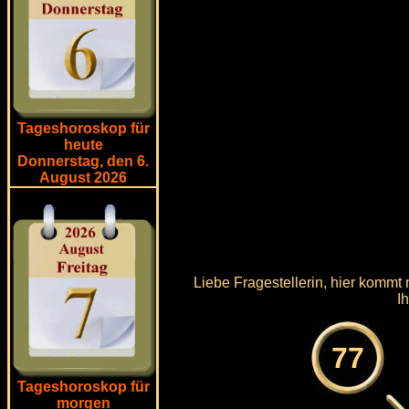
Tageshoroskop für
heute
Donnerstag, den 6.
August 2026
Liebe Fragestellerin, hier kommt
I
77
Tageshoroskop für
morgen