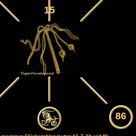
15
86