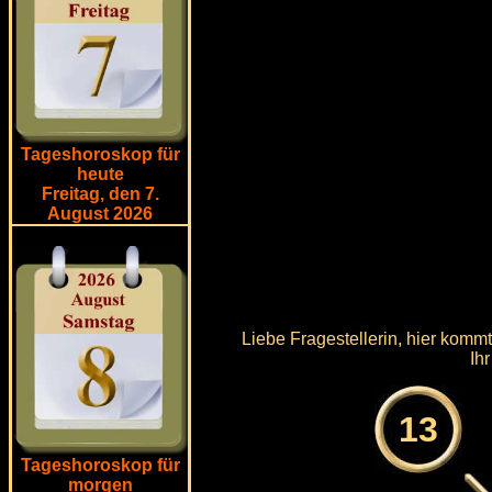
Tageshoroskop für
heute
Freitag, den 7.
August 2026
Liebe Fragestellerin, hier komm
Ih
13
Tageshoroskop für
morgen